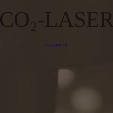
CO₂-LASE
VARAA AIKA