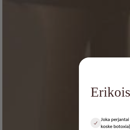
Erikois
Joka perjanta
koske botoxia)