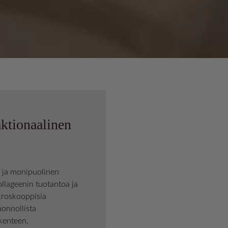
aktionaalinen
s ja monipuolinen
llageenin tuotantoa ja
kroskooppisia
uonnollista
kenteen,