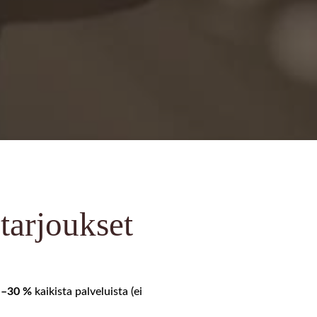
tarjoukset
JO
i
–30 %
kaikista palveluista (ei