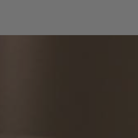
I PALVELUT
ALINEN CO₂-LASER
BOTOX
TÄYTEAINEHOIDOT
MESO
PIA
HIFU
HAMPAIDEN VALKAISU
KASVOHOIDOT
PRP H