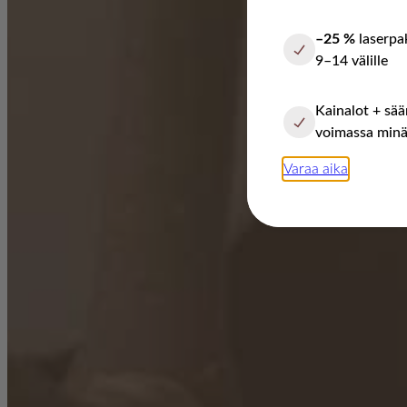
–25 %
laserpa
9–14 välille
Kainalot + säär
voimassa minä
Varaa aika