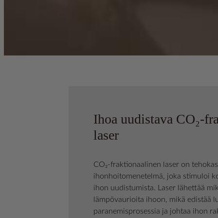
Ihoa uudistava CO₂-fr
laser
CO₂-fraktionaalinen laser on tehoka
ihonhoitomenetelmä, joka stimuloi ko
ihon uudistumista. Laser lähettää mi
lämpövaurioita ihoon, mikä edistää l
paranemisprosessia ja johtaa ihon ra