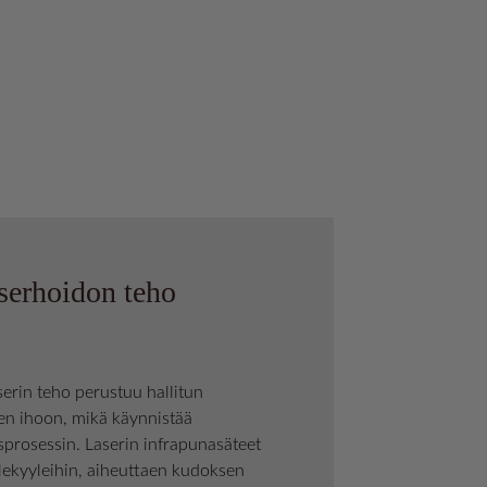
serhoidon teho
serin teho perustuu hallitun
n ihoon, mikä käynnistää
prosessin. Laserin infrapunasäteet
lekyyleihin, aiheuttaen kudoksen