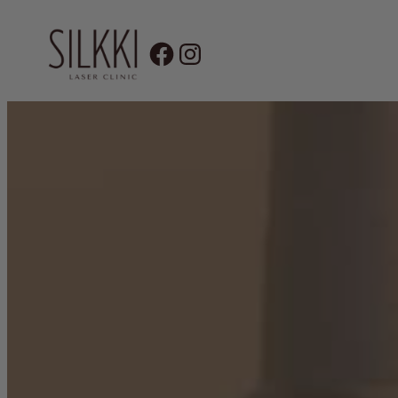
Siirry
sisältöön
KATSO KAIKK
LASER KARVANPOISTO
FRAKTIONA
BIOREVITALISAATIO & MESOTERA