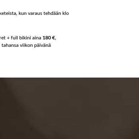
keteista, kun varaus tehdään klo
-3
et + full bikini aina
180 €
,
 tahansa viikon päivänä