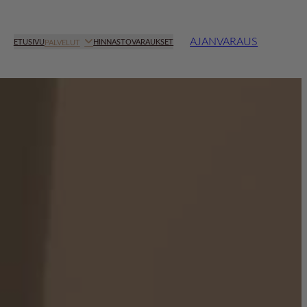
AJANVARAUS
ETUSIVU
HINNASTO
VARAUKSET
PALVELUT
LANGAT
PROFHILO + KARISMA
OITO
VITARAN – SALMON DNA