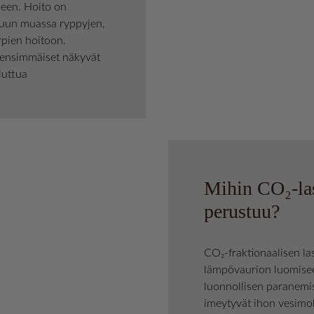
een. Hoito on
 muun muassa ryppyjen,
rpien hoitoon.
ja ensimmäiset näkyvät
luttua
Mihin CO₂-la
perustuu?
CO₂-fraktionaalisen la
lämpövaurion luomisee
luonnollisen paranemis
imeytyvät ihon vesimo