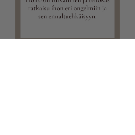
Hoito on turvallinen ja tehokas
ratkaisu ihon eri ongelmiin ja
sen ennaltaehkäisyyn.
TERVETULOA
SILKKIIN