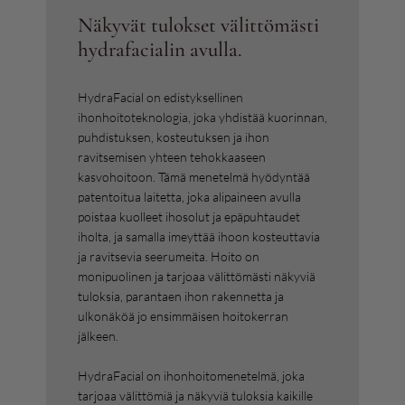
Näkyvät tulokset välittömästi
hydrafacialin avulla.
HydraFacial on edistyksellinen
ihonhoitoteknologia, joka yhdistää kuorinnan,
puhdistuksen, kosteutuksen ja ihon
ravitsemisen yhteen tehokkaaseen
kasvohoitoon. Tämä menetelmä hyödyntää
patentoitua laitetta, joka alipaineen avulla
poistaa kuolleet ihosolut ja epäpuhtaudet
iholta, ja samalla imeyttää ihoon kosteuttavia
ja ravitsevia seerumeita. Hoito on
monipuolinen ja tarjoaa välittömästi näkyviä
tuloksia, parantaen ihon rakennetta ja
ulkonäköä jo ensimmäisen hoitokerran
jälkeen.
HydraFacial on ihonhoitomenetelmä, joka
tarjoaa välittömiä ja näkyviä tuloksia kaikille