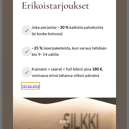
Erikoistarjoukset
Joka perjantai
–30 %
kaikista palveluista
(ei koske botoxia)
–25 %
laserpaketeista, kun varaus tehdään
klo 9–14 välille
Kainalot + sääret + full bikini aina
180 €
,
voimassa minä tahansa viikon päivänä
Varaa aika
JOPA