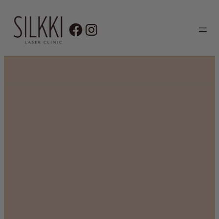
Siirry
sisältöön