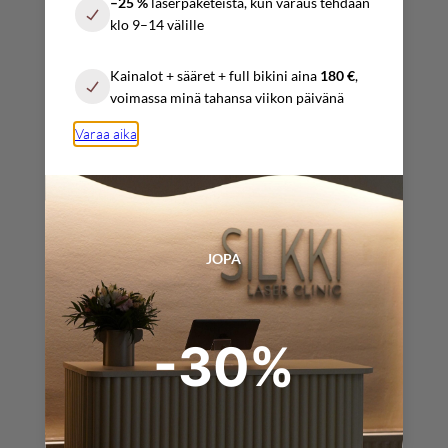
–25 %
laserpaketeista, kun varaus tehdään
10:00 – 17:00
klo 9–14 välille
Sunnuntai
Kainalot + sääret + full bikini aina
180 €
,
Sopimuksen mukaan
voimassa minä tahansa viikon päivänä
Varaa aika
YHTEYSTIEDOT
info@silkkilaserclinic.fi
JOPA
varaukset@
silkkilaserclinic.fi
-30%
+358 (0) 4025 000 45
+358 (0) 4517 319 09