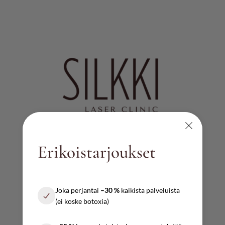
Erikoistarjoukset
AUKIOLOAJAT
Ma – pe
Joka perjantai
–30 %
kaikista palveluista
10:00 – 17:00
(ei koske botoxia)
Lauantai