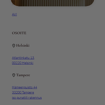
Y-tunnus 3111163-5
AVI
OSOITE
Helsinki
Atlantinkatu 13,
00220 Helsinki
Tampere
Hämeenpuisto 44
33200 Tampere
iso punatiili rakennus