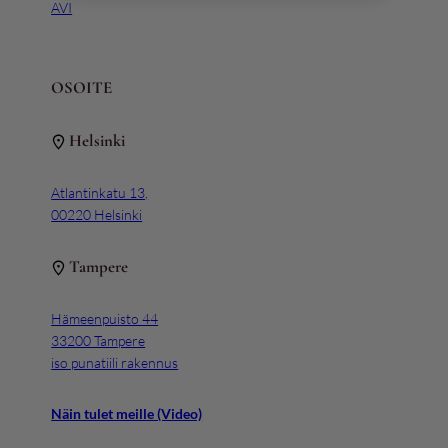
AVI
OSOITE
Helsinki
Atlantinkatu 13,
00220 Helsinki
Tampere
Hämeenpuisto 44
33200 Tampere
iso punatiili rakennus
Näin tulet meille (Video)