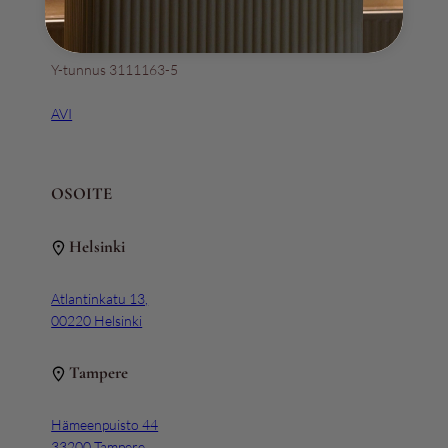
+358 (0) 4517 319 09
Y-tunnus 3111163-5
AVI
OSOITE
Helsinki
Atlantinkatu 13,
00220 Helsinki
Tampere
Hämeenpuisto 44
33200 Tampere