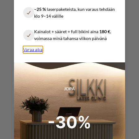
–25 %
laserpaketeista, kun varaus tehdään
Lauantai
klo 9–14 välille
10:00 – 17:00
Kainalot + sääret + full bikini aina
180 €
,
Sunnuntai
voimassa minä tahansa viikon päivänä
Sopimuksen mukaan
Varaa aika
YHTEYSTIEDOT
info@silkkilaserclinic.fi
JOPA
varaukset@
silkkilaserclinic.fi
-30%
+358 (0) 4025 000 45