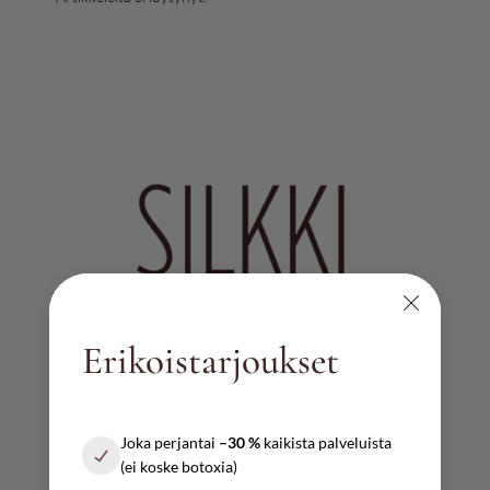
Erikoistarjoukset
AUKIOLOAJAT
Joka perjantai
–30 %
kaikista palveluista
Ma – pe
(ei koske botoxia)
10:00 – 17:00