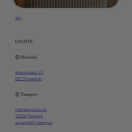
Y-tunnus 3111163-5
AVI
OSOITE
Helsinki
Atlantinkatu 13,
00220 Helsinki
Tampere
Hämeenpuisto 44
33200 Tampere
iso punatiili rakennus