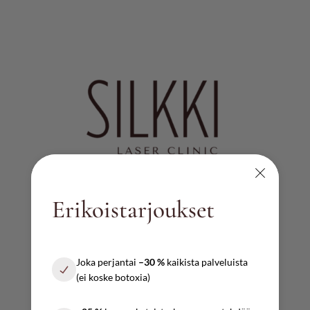
Erikoistarjoukset
AUKIOLOAJAT
Ma – pe
Joka perjantai
–30 %
kaikista palveluista
10:00 – 17:00
(ei koske botoxia)
Lauantai