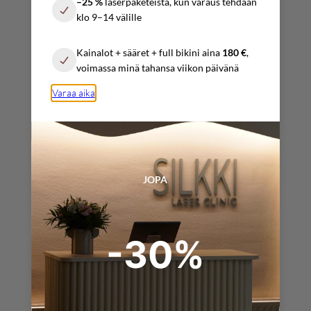
–25 %
laserpaketeista, kun varaus tehdään
10:00 – 17:00
klo 9–14 välille
Sunnuntai
Kainalot + sääret + full bikini aina
180 €
,
Sopimuksen mukaan
voimassa minä tahansa viikon päivänä
Varaa aika
YHTEYSTIEDOT
info@silkkilaserclinic.fi
JOPA
varaukset@
silkkilaserclinic.fi
-30%
+358 (0) 4025 000 45
+358 (0) 4517 319 09