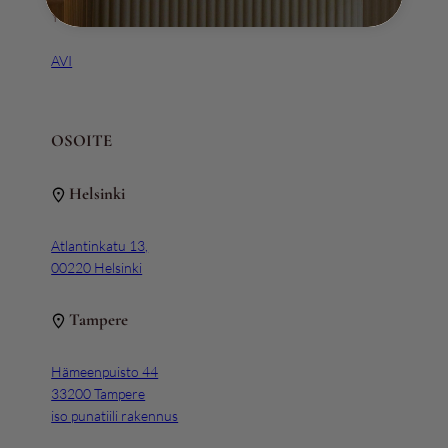
Y-tunnus 3111163-5
AVI
OSOITE
Helsinki
Atlantinkatu 13,
00220 Helsinki
Tampere
Hämeenpuisto 44
33200 Tampere
iso punatiili rakennus