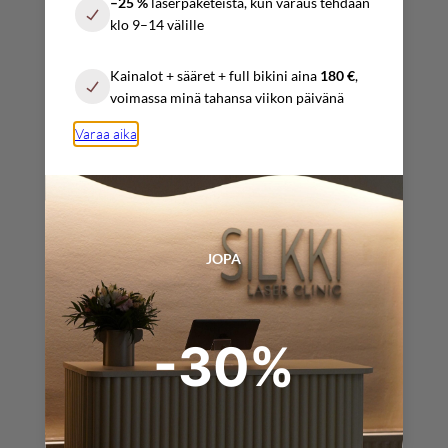
–25 %
laserpaketeista, kun varaus tehdään
10:00 – 17:00
klo 9–14 välille
Sunnuntai
Kainalot + sääret + full bikini aina
180 €
,
Sopimuksen mukaan
voimassa minä tahansa viikon päivänä
Varaa aika
YHTEYSTIEDOT
info@silkkilaserclinic.fi
JOPA
varaukset@
silkkilaserclinic.fi
-30%
+358 (0) 4025 000 45
+358 (0) 4517 319 09