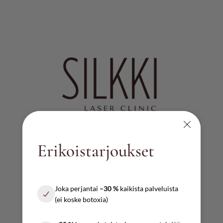
Erikoistarjoukset
AUKIOLOAJAT
Ma – pe
Joka perjantai
–30 %
kaikista palveluista
10:00 – 17:00
(ei koske botoxia)
Lauantai