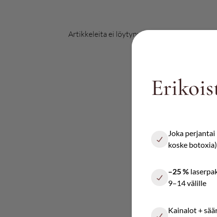
Artikkeleita ei löytynyt.
Erikois
Joka perjantai
koske botoxia)
–25 %
laserpa
9–14 välille
Kainalot + säär