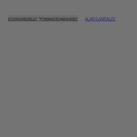
AJANVARAUS
ETUSIVU
HINNASTO
VARAUKSET
PALVELUT
ANGAT
PROFHILO + KARISMA
ITO
VITARAN – SALMON DNA