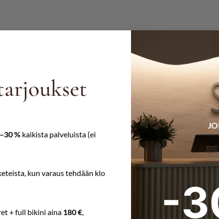
tarjoukset
JO
–30 %
kaikista palveluista (ei
keteista, kun varaus tehdään klo
-3
et + full bikini aina
180 €
,