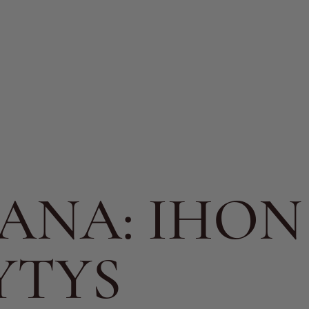
I PALVELUT
SANA:
IHON
YTYS
LINEN CO₂-LASER
BOTOX
TÄYTEAINEHOIDOT
MESOL
IA
HIFU
HAMPAIDEN VALKAISU
KASVOHOIDOT
PRP HO