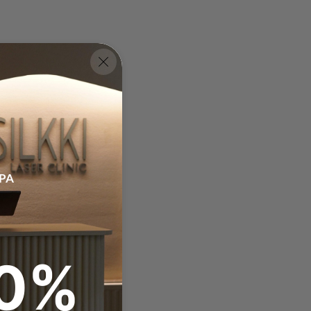
PA
0%