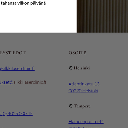
 tahansa viikon päivänä
EYSTIEDOT
OSOITE
Helsinki
silkkilaserclinic.fi
ukset@
silkkilaserclinic.fi
Atlantinkatu 13,
00220 Helsinki
Tampere
 (0) 4025 000 45
Hämeenpuisto 44