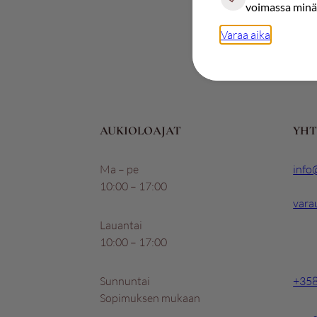
voimassa minä
Varaa aika
AUKIOLOAJAT
YHT
Ma – pe
info@
10:00 – 17:00
vara
Lauantai
10:00 – 17:00
Sunnuntai
+358
Sopimuksen mukaan