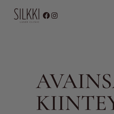
Siirry
sisältöön
KATSO KAIKK
AVAIN
KIINTE
LASER KARVANPOISTO
FRAKTIONAA
BIOREVITALISAATIO & MESOTERAP