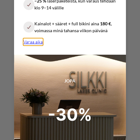
–25 %
laserpaketeista, kun varaus tehdään
10:00 – 17:00
klo 9–14 välille
Sunnuntai
Kainalot + sääret + full bikini aina
180 €
,
Sopimuksen mukaan
voimassa minä tahansa viikon päivänä
Varaa aika
YHTEYSTIEDOT
info@silkkilaserclinic.fi
JOPA
varaukset@
silkkilaserclinic.fi
-30%
+358 (0) 4025 000 45
+358 (0) 4517 319 09