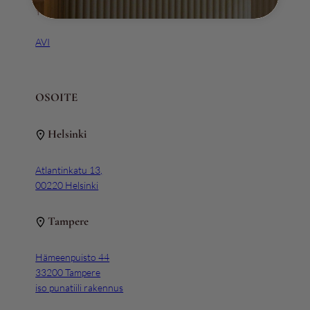
Y-tunnus 3111163-5
AVI
OSOITE
Helsinki
Atlantinkatu 13,
00220 Helsinki
Tampere
Hämeenpuisto 44
33200 Tampere
iso punatiili rakennus