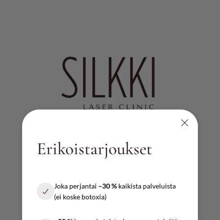
Erikoistarjoukset
AUKIOLOAJAT
Ma – pe
Joka perjantai
–30 %
kaikista palveluista
10:00 – 17:00
(ei koske botoxia)
Lauantai