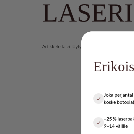
LASER
Artikkeleita ei löytynyt.
Erikois
Joka perjanta
koske botoxia)
–25 %
laserpa
9–14 välille