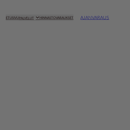
AJANVARAUS
ETUSIVU
HINNASTO
VARAUKSET
PALVELUT
LANGAT
PROFHILO + KARISMA
OITO
VITARAN – SALMON DNA