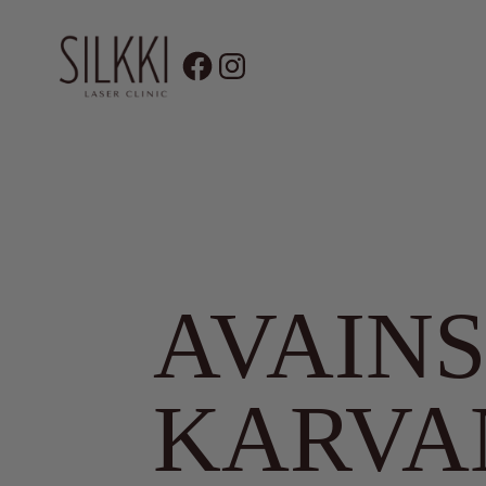
Siirry
sisältöön
KATSO KAIKK
AVAIN
KARVA
LASER KARVANPOISTO
FRAKTIONA
BIOREVITALISAATIO & MESOTERA