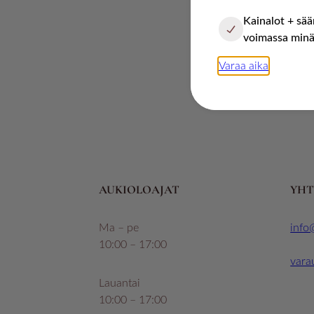
Kainalot + säär
voimassa minä
Varaa aika
AUKIOLOAJAT
YHT
Ma – pe
info@
10:00 – 17:00
vara
Lauantai
10:00 – 17:00