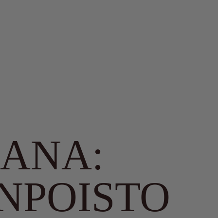
I PALVELUT
SANA:
NPOISTO
ALINEN CO₂-LASER
BOTOX
TÄYTEAINEHOIDOT
MESO
PIA
HIFU
HAMPAIDEN VALKAISU
KASVOHOIDOT
PRP H