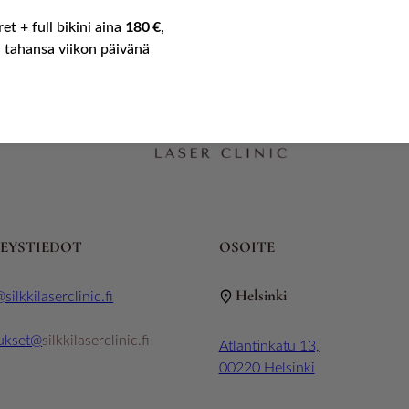
-3
180 €
et + full bikini aina
,
 tahansa viikon päivänä
EYSTIEDOT
OSOITE
Helsinki
silkkilaserclinic.fi
ukset@
silkkilaserclinic.fi
Atlantinkatu 13,
00220 Helsinki