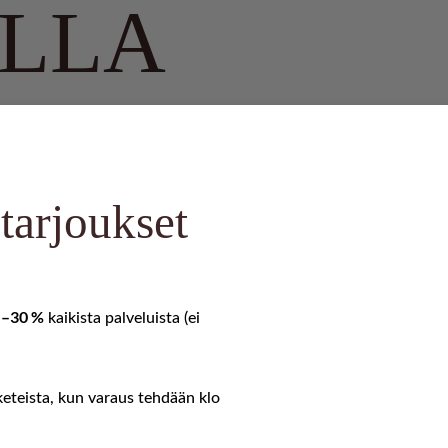
ILLA
tarjoukset
JO
–30 %
i
kaikista palveluista (ei
keteista, kun varaus tehdään klo