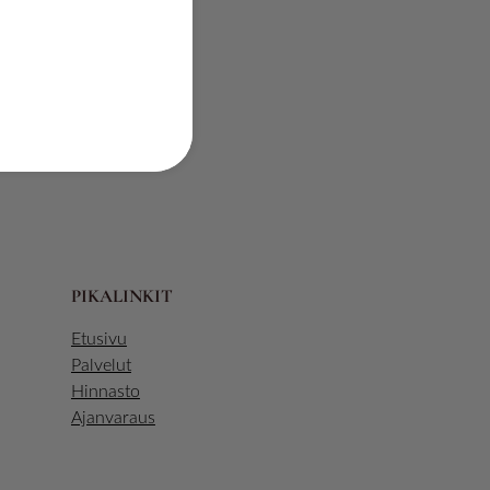
0%
PIKALINKIT
Etusivu
Palvelut
Hinnasto
Ajanvaraus