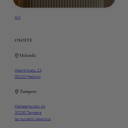
Y-tunnus 3111163-5
AVI
OSOITE
Helsinki
Atlantinkatu 13,
00220 Helsinki
Tampere
Hämeenpuisto 44
33200 Tampere
iso punatiili rakennus