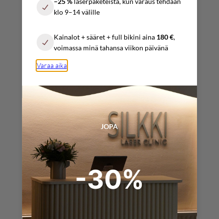
–25 %
laserpaketeista, kun varaus tehdään
10:00 – 17:00
klo 9–14 välille
Sunnuntai
Kainalot + sääret + full bikini aina
180 €
,
Sopimuksen mukaan
voimassa minä tahansa viikon päivänä
Varaa aika
YHTEYSTIEDOT
info@silkkilaserclinic.fi
JOPA
varaukset@
silkkilaserclinic.fi
-30%
+358 (0) 4025 000 45
+358 (0) 4517 319 09