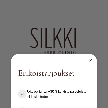
Erikoistarjoukset
AUKIOLOAJAT
Ma – pe
Joka perjantai
–30 %
kaikista palveluista
10:00 – 17:00
(ei koske botoxia)
Lauantai