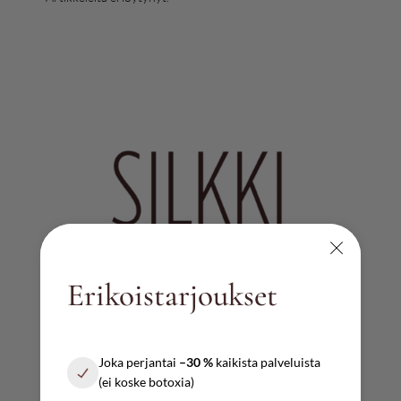
Erikoistarjoukset
AUKIOLOAJAT
Joka perjantai
–30 %
kaikista palveluista
Ma – pe
(ei koske botoxia)
10:00 – 17:00