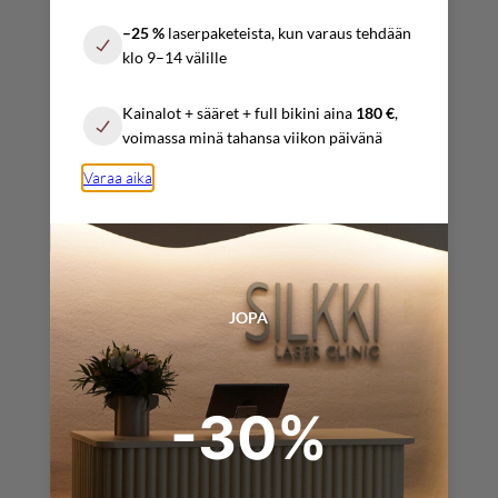
–25 %
laserpaketeista, kun varaus tehdään
Lauantai
klo 9–14 välille
10:00 – 17:00
Kainalot + sääret + full bikini aina
180 €
,
Sunnuntai
voimassa minä tahansa viikon päivänä
Sopimuksen mukaan
Varaa aika
YHTEYSTIEDOT
info@silkkilaserclinic.fi
JOPA
varaukset@
silkkilaserclinic.fi
-30%
+358 (0) 4025 000 45