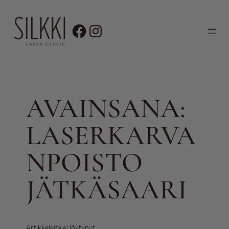
Siirry
sisältöön
AVAINSANA:
LASERKARVA
NPOISTO
JÄTKÄSAARI
Artikkeleita ei löytynyt.