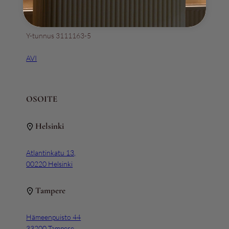
+358 (0) 4517 319 09
Y-tunnus 3111163-5
AVI
OSOITE
Helsinki
Atlantinkatu 13,
00220 Helsinki
Tampere
Hämeenpuisto 44
33200 Tampere