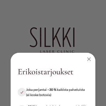
Erikoistarjoukset
AUKIOLOAJAT
Ma – pe
Joka perjantai
–30 %
kaikista palveluista
10:00 – 17:00
(ei koske botoxia)
Lauantai