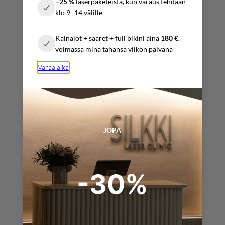
–25 %
laserpaketeista, kun varaus tehdään
10:00 – 17:00
klo 9–14 välille
Sunnuntai
Kainalot + sääret + full bikini aina
180 €
,
Sopimuksen mukaan
voimassa minä tahansa viikon päivänä
Varaa aika
YHTEYSTIEDOT
info@silkkilaserclinic.fi
JOPA
varaukset@
silkkilaserclinic.fi
-30%
+358 (0) 4025 000 45
+358 (0) 4517 319 09