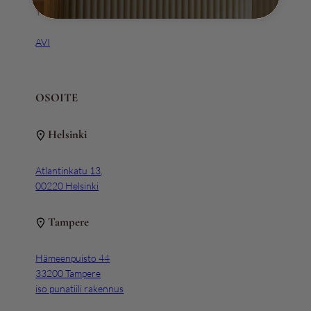
Y-tunnus 3111163-5
AVI
OSOITE
Helsinki
Atlantinkatu 13,
00220 Helsinki
Tampere
Hämeenpuisto 44
33200 Tampere
iso punatiili rakennus