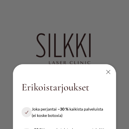
Erikoistarjoukset
AUKIOLOAJAT
Ma – pe
Joka perjantai
–30 %
kaikista palveluista
10:00 – 17:00
(ei koske botoxia)
Lauantai