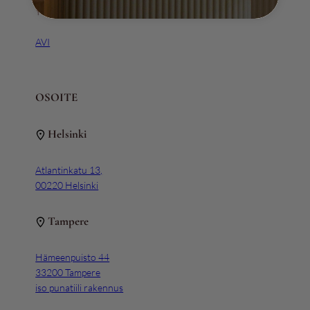
Y-tunnus 3111163-5
AVI
OSOITE
Helsinki
Atlantinkatu 13,
00220 Helsinki
Tampere
Hämeenpuisto 44
33200 Tampere
iso punatiili rakennus