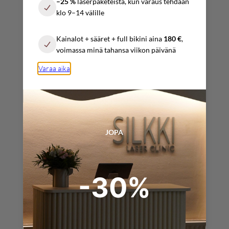
–25 %
laserpaketeista, kun varaus tehdään
10:00 – 17:00
klo 9–14 välille
Sunnuntai
Kainalot + sääret + full bikini aina
180 €
,
Sopimuksen mukaan
voimassa minä tahansa viikon päivänä
Varaa aika
YHTEYSTIEDOT
info@silkkilaserclinic.fi
JOPA
varaukset@
silkkilaserclinic.fi
-30%
+358 (0) 4025 000 45
+358 (0) 4517 319 09